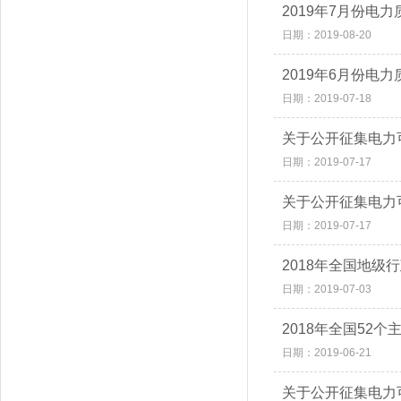
2019年7月份电
日期：2019-08-20
2019年6月份电
日期：2019-07-18
关于公开征集电力
日期：2019-07-17
关于公开征集电力
日期：2019-07-17
2018年全国地级
日期：2019-07-03
2018年全国52
日期：2019-06-21
关于公开征集电力