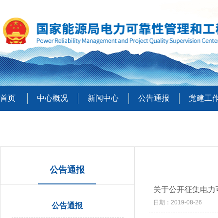
首页
中心概况
新闻中心
公告通报
党建工
公告通报
关于公开征集电力
日期：2019-08-26
公告通报