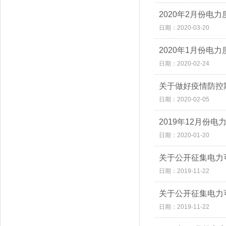
2020年2月份电
日期：2020-03-20
2020年1月份电
日期：2020-02-24
关于做好疫情防控
日期：2020-02-05
2019年12月份
日期：2020-01-20
关于公开征集电力
日期：2019-11-22
关于公开征集电力
日期：2019-11-22