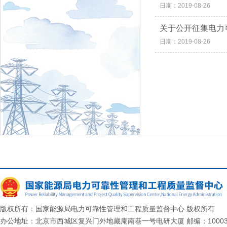
日期：2019-08-26
关于公开征集电力
日期：2019-08-26
版权所有：国家能源局电力可靠性管理和工程质量监督中心 版权所有
办公地址：北京市西城区复兴门外地藏庵南巷一号电研大厦 邮编：10003