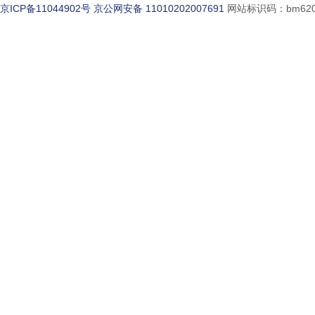
京ICP备11044902号
京公网安备 11010202007691
网站标识码：bm620