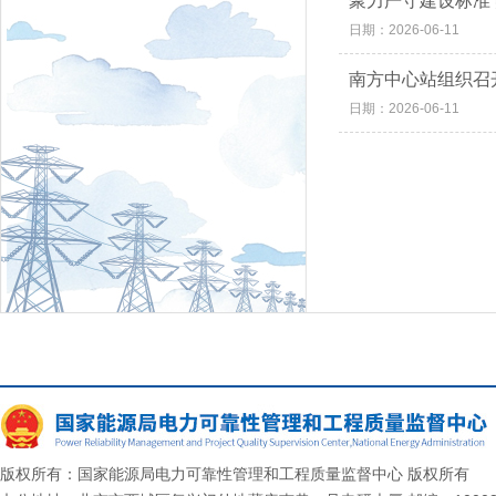
聚力严守建设标准
日期：2026-06-11
南方中心站组织召
日期：2026-06-11
版权所有：国家能源局电力可靠性管理和工程质量监督中心 版权所有