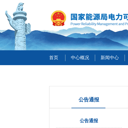
首页
中心概况
新闻中心
公告通报
公告通报