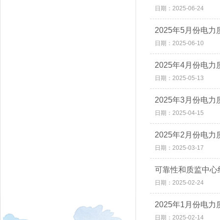
日期：2025-06-24
2025年5月份电
日期：2025-06-10
2025年4月份电
日期：2025-05-13
2025年3月份电
日期：2025-04-15
2025年2月份电
日期：2025-03-17
可靠性和质监中心
日期：2025-02-24
2025年1月份电
日期：2025-02-14