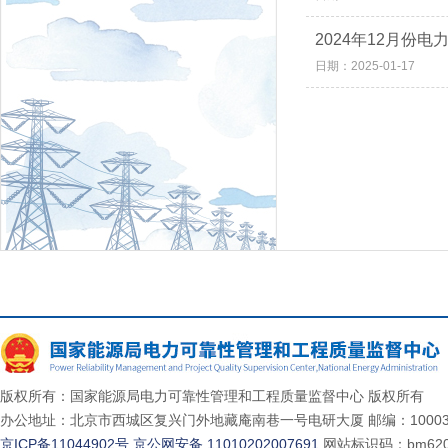
2024年12月份
日期：2025-01-17
版权所有：国家能源局电力可靠性管理和工程质量监督中心 版权所有
办公地址：北京市西城区复兴门外地藏庵南巷一号电研大厦 邮编：10003
京ICP备11044902号
京公网安备 11010202007691
网站标识码：bm620