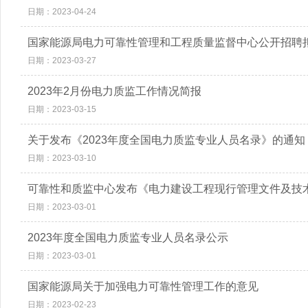
日期：2023-04-24
国家能源局电力可靠性管理和工程质量监督中心公开招聘
日期：2023-03-27
2023年2月份电力质监工作情况简报
日期：2023-03-15
关于发布《2023年度全国电力质监专业人员名录》的通知
日期：2023-03-10
可靠性和质监中心发布《电力建设工程现行管理文件及技术
日期：2023-03-01
2023年度全国电力质监专业人员名录公示
日期：2023-03-01
国家能源局关于加强电力可靠性管理工作的意见
日期：2023-02-23