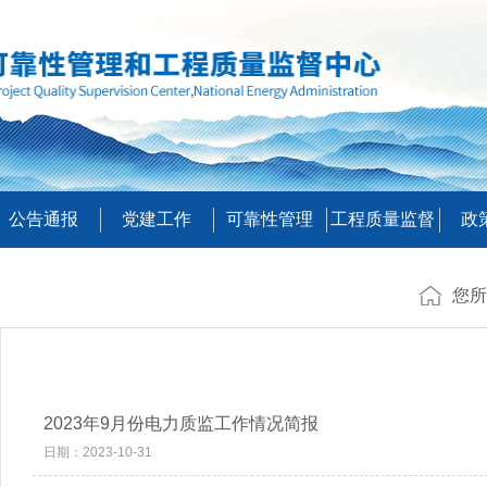
公告通报
党建工作
可靠性管理
工程质量监督
政
您所
2023年9月份电力质监工作情况简报
日期：2023-10-31