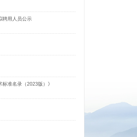
拟聘用人员公示
标准名录（2023版）》