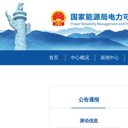
首页
中心概况
新闻中心
公告通报
滚动信息