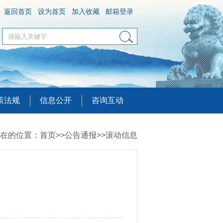
返回首页
设为首页
加入收藏
邮箱登录
策法规
信息公开
咨询互动
在的位置：
首页
>>
公告通报
>>
滚动信息