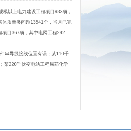
规模以上电力建设工程项目982项，
实体质量类问题13541个，当月已完
程项目367项，其中电网工程242
件串导线接线位置有误；某110千
某220千伏变电站工程局部化学