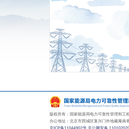
版权所有：国家能源局电力可靠性管理和工程
办公地址：北京市西城区复兴门外地藏庵南巷一
京ICP备11044902号
京公网安备 110102020