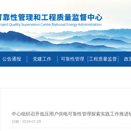
公告通报
党建工作
可靠性管理
工程质量监督
政
中心组织召开低压用户供电可靠性管理探索实践工作推进
日期：2019-07-29