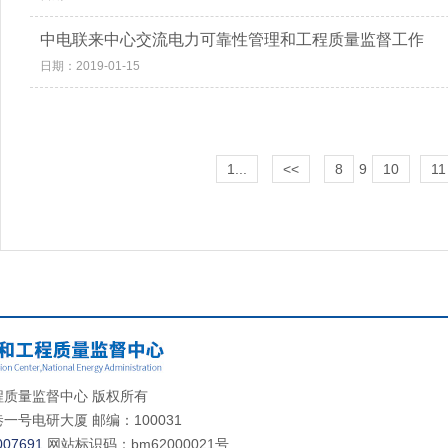
中电联来中心交流电力可靠性管理和工程质量监督工作
日期：2019-01-15
1...
<<
8
9
10
11
质量监督中心 版权所有
号电研大厦 邮编：100031
07691
网站标识码：bm62000021号