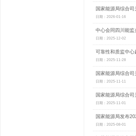
国家能源局综合司
日期：2026-01-16
中心会同四川能监
日期：2025-12-02
可靠性和质监中心
日期：2025-11-28
国家能源局综合司
日期：2025-11-11
国家能源局综合司
日期：2025-11-01
国家能源局发布2
日期：2025-08-01