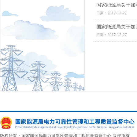
国家能源局关于加强
日期：2017-12-27
国家能源局关于加强
日期：2017-12-27
版权所有：国家能源局电力可靠性管理和工程质量监督中心 版权所有