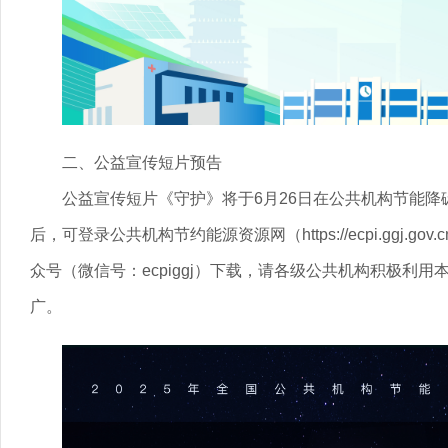
二、公益宣传短片预告
公益宣传短片
《守护》
将于
6
月
26
日在公共机构节能降
后，
可
登录公共机构节约能源资源网（https://ecpi.ggj.
众号（微信号：ecpiggj）下载
，请各级公共机构积极利用
广。