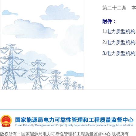
第二十二条 本办
附件：
1.
电力质监机构
2.
电力质监机构
3.电力质监机
版权所有：国家能源局电力可靠性管理和工程质量监督中心 版权所有