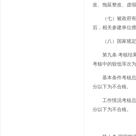
改、拖延整改、虚
（七）被政府有关
后，相关参建单位
（八）国家规定
第九条 考核结果
考核中的较低等次
基本条件考核总分为
分以下为不合格。
工作情况考核总分为
分以下为不合格。