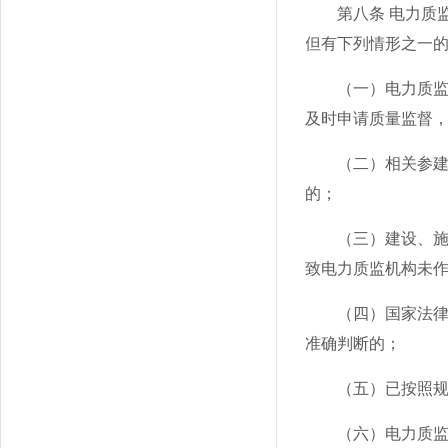
第八条 电力质监
但有下列情形之一
（一）电力质监机
及时申请质量监督
（二）相关参建单
的；
（三）建设、施工
致电力质监机构未
（四）国家法律、
准确判断的；
（五）已按照规定
（六）电力质监机