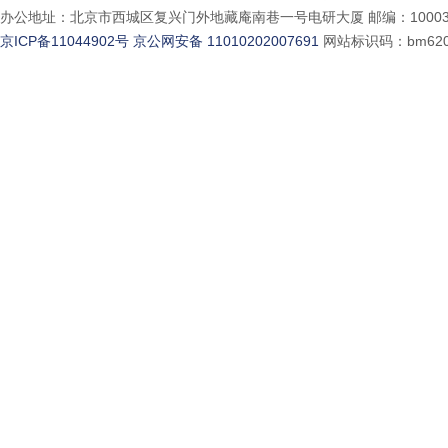
办公地址：北京市西城区复兴门外地藏庵南巷一号电研大厦 邮编：10003
京ICP备11044902号
京公网安备 11010202007691
网站标识码：bm620