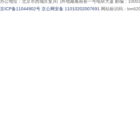
办公地址：北京市西城区复兴门外地藏庵南巷一号电研大厦 邮编：10003
京ICP备11044902号
京公网安备 11010202007691
网站标识码：bm620