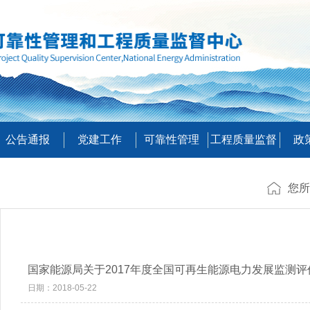
公告通报
党建工作
可靠性管理
工程质量监督
政
您所
国家能源局关于2017年度全国可再生能源电力发展监测评
日期：2018-05-22