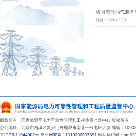
我国海洋油气装备
日期：2026-02-13
版权所有：国家能源局电力可靠性管理和工程质量监督中心 版权所有
办公地址：北京市西城区复兴门外地藏庵南巷一号电研大厦 邮编：10003
京ICP备11044902号
京公网安备 11010202007691
网站标识码：bm620